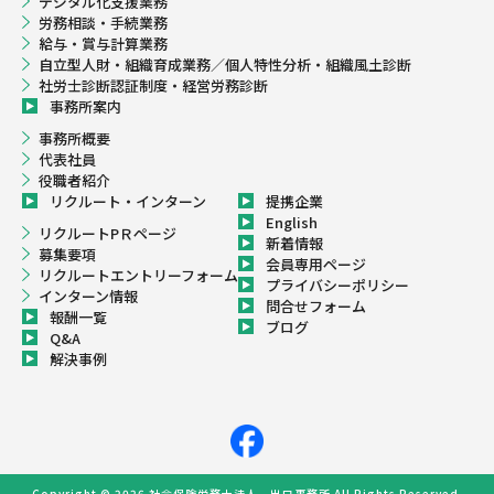
デジタル化支援業務
労務相談・手続業務
給与・賞与計算業務
自立型人財・組織育成業務／個人特性分析・組織風土診断
社労士診断認証制度・経営労務診断
事務所案内
事務所概要
代表社員
役職者紹介
リクルート・インターン
提携企業
English
リクルートPＲページ
新着情報
募集要項
会員専用ページ
リクルートエントリーフォーム
プライバシーポリシー
インターン情報
問合せフォーム
報酬一覧
ブログ
Q&A
解決事例
Copyright © 2026 社会保険労務士法人 出口事務所 All Rights Reserved.