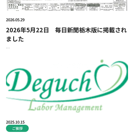
Q&A
2026.05.29
解決
2026年5月22日 毎日新聞栃木版に掲載され
ました
提携
…
リン
Engli
新着
2025.10.15
お問
ご挨拶