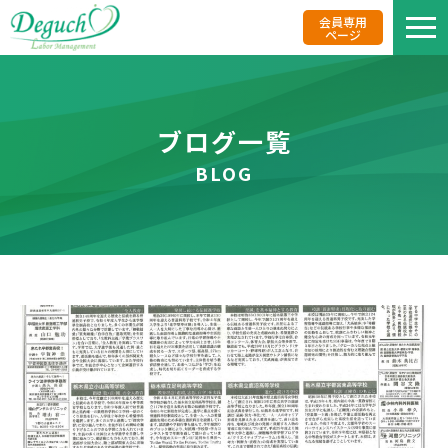
会員専用
ページ
私た
ブログ一覧
BLOG
業務
事務
リク
報酬