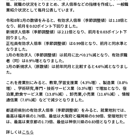
職、就職の状況をとりまとめ、求人倍率などの指標を作成し、一般職
Q&A
業紹介状況として毎月公表しています。
令和8年1月の数値をみると、有効求人倍率（季節調整値）は1.18倍と
解決
なり、前月を0.02ポイント下回りました。
新規求人倍率（季節調整値）は2.11倍となり、前月を0.03ポイント下
回りました。
正社員有効求人倍率（季節調整値）は0.99倍となり、前月と同水準と
提携
なりました。
1月の有効求人（季節調整値）は前月に比べ0.1％減となり、有効求職
者（同）は0.9％増となりました。
リン
1月の新規求人（原数値）は前年同月と比較すると4.6％減となりまし
た。
これを産業別にみると、教育,学習支援業（4.3％増）、製造業（0.8％
Engli
増）、学術研究,専門・技術サービス業（0.3％増）で増加となり、宿
泊業,飲食サービス業（13.8％減）、卸売業,小売業（11.6％減）、情報
通信業（7.0％減）などで減少となりました。
新着
都道府県別の有効求人倍率（季節調整値）をみると、就業地別では、
最高は福井県の1.76倍、最低は大阪府と福岡県の0.98倍、受理地別で
は、最高は東京都の1.73倍、最低は神奈川県の0.83倍となりました。
お問
詳しくは
こちら