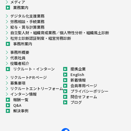
メディア
業務案内
デジタル化支援業務
労務相談・手続業務
給与・賞与計算業務
自立型人財・組織育成業務／個人特性分析・組織風土診断
社労士診断認証制度・経営労務診断
事務所案内
事務所概要
代表社員
役職者紹介
リクルート・インターン
提携企業
English
リクルートPＲページ
新着情報
募集要項
会員専用ページ
リクルートエントリーフォーム
プライバシーポリシー
インターン情報
問合せフォーム
報酬一覧
ブログ
Q&A
解決事例