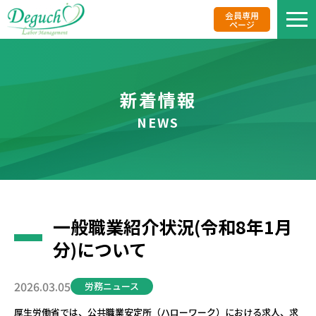
会員専用
ページ
私た
新着情報
NEWS
業務
事務
一般職業紹介状況(令和8年1月
リク
分)について
報酬
2026.03.05
労務ニュース
厚生労働省では、公共職業安定所（ハローワーク）における求人、求