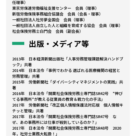
任理事）
東京労保連労働福祉支援センター 会員（理事）
新宿労働保険事務組合協議会 会員（会長・理事）
一般社団法人社労夢全国会 会員（理事）
一般社団法人自立した人と組織を育成する協会 会員（理事）
社会保険労務士白門会 会員（副会長）
出版・メディア等
2013年 日本経済新聞出版社「人事労務管理課題解決ハンドブ
ック」共著
2014年 日本法令「事例でわかる 選ばれる医療機関の経営と
労務管理」共著
2015年 労働新聞社「ダイバーシティマネジメントの実践」共
著
2016年 日本法令「開業社会保険労務士専門誌SR42号 ”伸び
てる事務所”が教える従業員の教育＆戦力化の手法」
2017年 労働新聞社「改正個人情報保護法対応版 個人情報キ
チッと管理」共著
2017年 日本法令「開業社会保険労務士専門誌SR47号 な
ぜ、あの事務所には仕事が殺到しているのか？」
2017年 日本法令「開業社会保険労務士専門誌SR48号 2020
年，社労士業務大転換！」