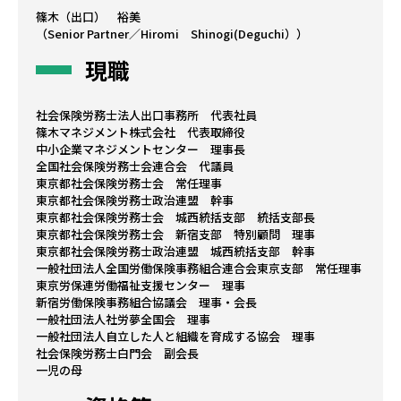
篠木（出口） 裕美
（Senior Partner／Hiromi Shinogi(Deguchi））
新着
現職
お問
社会保険労務士法人出口事務所 代表社員
篠木マネジメント株式会社 代表取締役
中小企業マネジメントセンター 理事長
全国社会保険労務士会連合会 代議員
ブロ
東京都社会保険労務士会 常任理事
東京都社会保険労務士政治連盟 幹事
東京都社会保険労務士会 城西統括支部 統括支部長
東京都社会保険労務士会 新宿支部 特別顧問 理事
東京都社会保険労務士政治連盟 城西統括支部 幹事
一般社団法人全国労働保険事務組合連合会東京支部 常任理事
東京労保連労働福祉支援センター 理事
新宿労働保険事務組合協議会 理事・会長
一般社団法人社労夢全国会 理事
一般社団法人自立した人と組織を育成する協会 理事
社会保険労務士白門会 副会長
一児の母