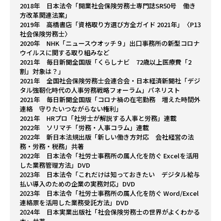
2018年 日本法令「開業社会保険労務士専門誌SR50号 働き
方改革関連法案」
2019年 高橋書店「資格取り方選び方全ガイド 2021年」〈P13
社会保険労務士〉
2020年 NHK「ニュースウオッチ９」出口事務所の新型コロナ
ウイルスに関する取り組みなど
2021年 毎日新聞全国版「くらしナビ 72歳以上医療費「2
割」対象は？」
2021年 全国社会保険労務士会連合会・日本経済新聞社「デジ
タル強靭化時代の人事労務戦略フォーラム」パネリスト
2021年 毎日新聞全国版「コロナ禍の在宅勤務 増えた時間外
連絡 守りたいつながらない権利」
2021年 HRプロ「社労士が解説する人事と労務」連載
2022年 ソリマチ「労務・人事コラム」連載
2022年 新日本法規出版「新しい働き方対応 会社経営の法
務・労務・税務」共著
2022年 日本法令「社労士事務所の属人化を防ぐ Excelを活用
した業務管理方法」DVD
2023年 日本法令「これだけは知っておきたい デジタル給与
払い導入のための企業の実務対応」DVD
2023年 日本法令「社労士事務所の属人化を防ぐ Word/Excel
連絡票を活用した業務受託方法」DVD
2024年 日本実業出版社「社会保険労務士の世界がよくわかる