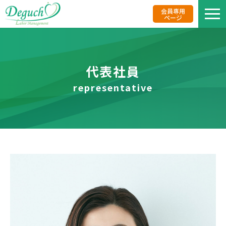
会員専用
ページ
私た
代表社員
representative
業務
事務
事務所
代表社
役職者