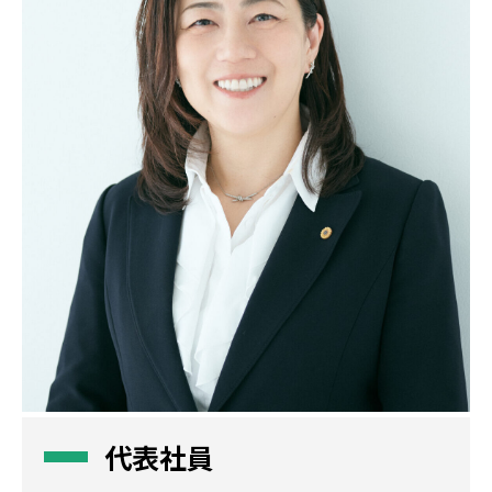
リク
報酬
Q&A
解決
提携
リン
代表社員
Engli