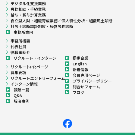
デジタル化支援業務
労務相談・手続業務
給与・賞与計算業務
自立型人財・組織育成業務／個人特性分析・組織風土診断
社労士診断認証制度・経営労務診断
事務所案内
事務所概要
代表社員
役職者紹介
リクルート・インターン
提携企業
English
リクルートPＲページ
新着情報
募集要項
会員専用ページ
リクルートエントリーフォーム
プライバシーポリシー
インターン情報
問合せフォーム
報酬一覧
ブログ
Q&A
解決事例