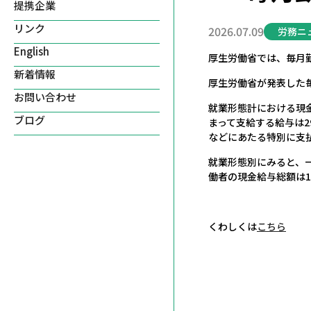
提携企業
リンク
2026.07.09
労務ニ
English
厚生労働省では、毎月勤
新着情報
厚生労働省が発表した
お問い合わせ
就業形態計における現金給
ブログ
まって支給する給与は29
などにあたる特別に支払わ
就業形態別にみると、一般
働者の現金給与総額は11
くわしくは
こちら