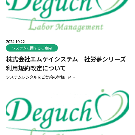
Q&A
解決
2024.10.22
提携
システムに関するご案内
株式会社エムケイシステム 社労夢シリーズ
リン
利用規約改定について
システムレンタルをご契約の皆様 い…
Engli
新着
お問