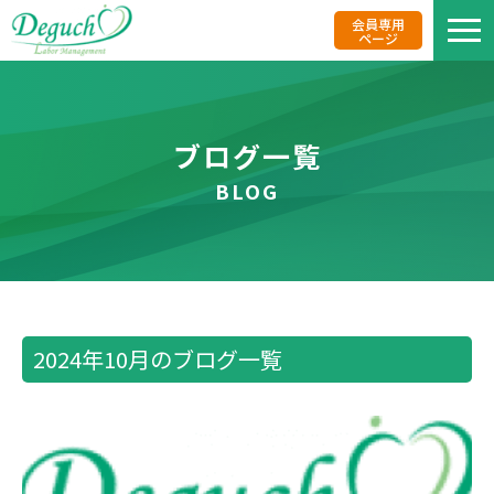
会員専用
ページ
私た
ブログ一覧
BLOG
業務
事務
2024年10月のブログ一覧
リク
報酬