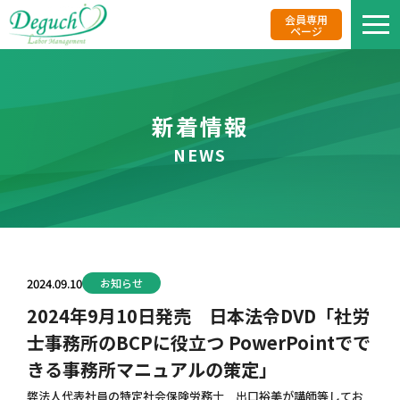
会員専用
ページ
私た
新着情報
NEWS
業務
事務
2024.09.10
お知らせ
リク
2024年9月10日発売 日本法令DVD「社労
士事務所のBCPに役立つ PowerPointでで
報酬
きる事務所マニュアルの策定」
弊法人代表社員の特定社会保険労務士 出口裕美が講師等してお