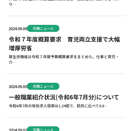
り…
Q&A
解決
2024.09.09
労務ニュース
令和７年度概算要求 育児両立支援で大幅
提携
増――厚労省
厚生労働省は令和７年度予算概算要求をまとめた。仕事と育児・
介…
リン
Engli
2024.09.05
労務ニュース
一般職業紹介状況(令和6年7月分)について
新着
令和6年7月の有効求人倍率は1.24倍で、前月に比べて0.0…
お問
2024.09.02
労務ニュース