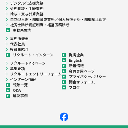
デジタル化支援業務
労務相談・手続業務
給与・賞与計算業務
自立型人財・組織育成業務／個人特性分析・組織風土診断
社労士診断認証制度・経営労務診断
事務所案内
事務所概要
代表社員
役職者紹介
リクルート・インターン
提携企業
English
リクルートPＲページ
新着情報
募集要項
会員専用ページ
リクルートエントリーフォーム
プライバシーポリシー
インターン情報
問合せフォーム
報酬一覧
ブログ
Q&A
解決事例